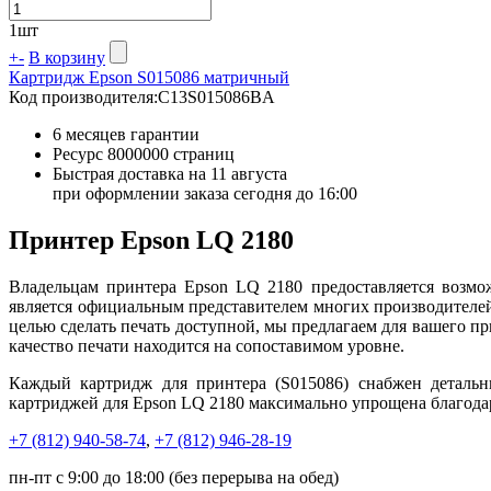
1
шт
+
-
В корзину
Картридж Epson S015086 матричный
Код производителя:
C13S015086BA
6 месяцев гарантии
Ресурс
8000000 страниц
Быстрая доставка на 11 августа
при оформлении заказа сегодня до 16:00
Принтер Epson LQ 2180
Владельцам принтера Epson LQ 2180 предоставляется возмо
является официальным представителем многих производителей
целью сделать печать доступной, мы предлагаем для вашего пр
качество печати находится на сопоставимом уровне.
Каждый картридж для принтера (S015086) снабжен детальн
картриджей для Epson LQ 2180 максимально упрощена благодаря
+7 (812)
940-58-74
,
+7 (812)
946-28-19
пн-пт с 9:00 до 18:00 (без перерыва на обед)