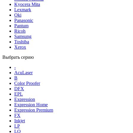
Kyocera Mita
Lexmark
Oki
Panasonic
Pantum
Ricoh
Samsung
Toshiba
Xerox
Выбрать серию
-
AcuLaser
B
Color Proofer
DFX
EPL
Expression
Expression Home
Expression Premium
FX
Inkjet
LP
LQ