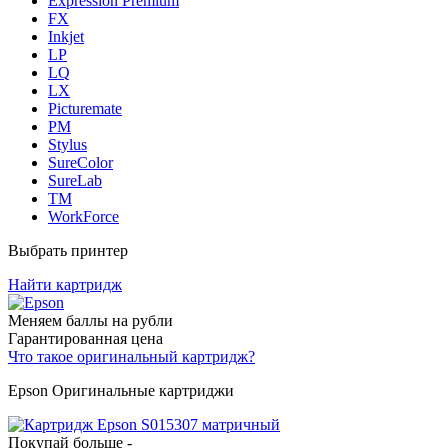
Expression Premium
FX
Inkjet
LP
LQ
LX
Picturemate
PM
Stylus
SureColor
SureLab
TM
WorkForce
Выбрать принтер
Найти картридж
Меняем баллы на рубли
Гарантированная цена
Что такое оригинальный картридж?
Epson Оригинальные картриджи
Покупай больше -