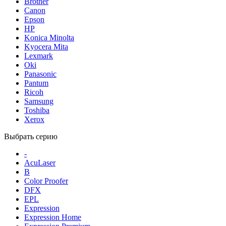
Brother
Canon
Epson
HP
Konica Minolta
Kyocera Mita
Lexmark
Oki
Panasonic
Pantum
Ricoh
Samsung
Toshiba
Xerox
Выбрать серию
-
AcuLaser
B
Color Proofer
DFX
EPL
Expression
Expression Home