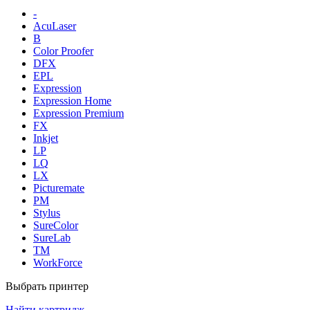
-
AcuLaser
B
Color Proofer
DFX
EPL
Expression
Expression Home
Expression Premium
FX
Inkjet
LP
LQ
LX
Picturemate
PM
Stylus
SureColor
SureLab
TM
WorkForce
Выбрать принтер
Найти картридж