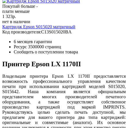
Покупай больше -
плати меньше
1 323
р.
нет в наличии
Картридж Epson S015020 матричный
Код производителя:
C13S015020BA
6 месяцев гарантии
Ресурс
3500000 страниц
Сообщить о поступлении товара
Принтер Epson LX 1170II
Владельцам принтера Epson LX 1170II предоставляется
возможность профессионального управления качеством
печати при использовании картриджей моделей S015020,
S015642. Наша компания является официальным
представителем многих производителей печатного
оборудования, а также осуществляет собственное
производство картриджей под маркой IMPRINTS.
Руководствуясь целью сделать печать доступной, мы
предлагаем для вашего принтера два типа картриджей:
оригинальные и совместимые (аналоги). Их основное
различие заключается в стоимости, при этом качество печати