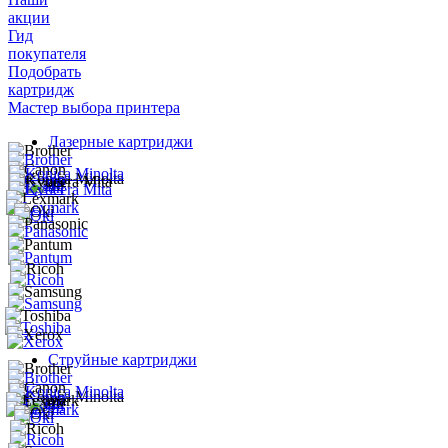
акции
Гид
покупателя
Подобрать
картридж
Мастер выбора принтера
Лазерные картриджи
Струйные картриджи