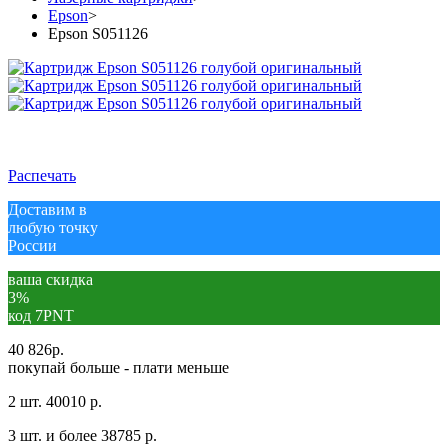
Epson
>
Epson S051126
Распечать
Доставим в
любую точку
России
ваша скидка
3%
код 7PNT
40 826
р.
покупай больше - плати меньше
2 шт.
40010 р.
3 шт. и более
38785 р.