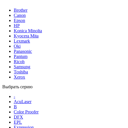
Brother
Canon
Epson
HP
Konica Minolta
Kyocera Mita
Lexmark
Oki
Panasonic
Pantum
Ricoh
Samsung
Toshiba
Xerox
Выбрать серию
-
AcuLaser
B
Color Proofer
DFX
EPL
Expression