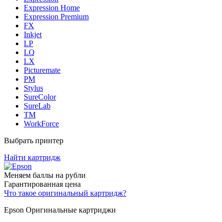
Expression Home
Expression Premium
FX
Inkjet
LP
LQ
LX
Picturemate
PM
Stylus
SureColor
SureLab
TM
WorkForce
Выбрать принтер
Найти картридж
Меняем баллы на рубли
Гарантированная цена
Что такое оригинальный картридж?
Epson Оригинальные картриджи