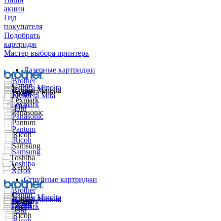
акции
Гид
покупателя
Подобрать
картридж
Мастер выбора принтера
Лазерные картриджи
Струйные картриджи