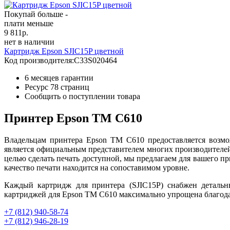
Покупай больше -
плати меньше
9 811
р.
нет в наличии
Картридж Epson SJIC15P цветной
Код производителя:
C33S020464
6 месяцев гарантии
Ресурс
78 страниц
Сообщить о поступлении товара
Принтер Epson TM C610
Владельцам принтера Epson TM C610 предоставляется возмо
является официальным представителем многих производителей
целью сделать печать доступной, мы предлагаем для вашего пр
качество печати находится на сопоставимом уровне.
Каждый картридж для принтера (SJIC15P) снабжен детальн
картриджей для Epson TM C610 максимально упрощена благодаря
+7 (812)
940-58-74
+7 (812)
946-28-19