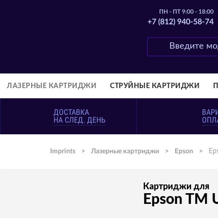
ПН - ПТ 9:00 - 18:00
+7 (812) 940-58-74
ЛАЗЕРНЫЕ КАРТРИДЖИ
СТРУЙНЫЕ КАРТРИДЖИ
ДОСТАВКА
ВАР
НА СЛЕД. ДЕНЬ
ОПЛ
Imprints
>
Лазерные картриджи
>
Epson
>
Ep
Картриджи для
Epson TM 