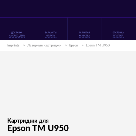
ДОСТАВКА
ВАРИАНТЫ
ГАРАНТИЯ
ОТСРОЧКА
НА СЛЕД. ДЕНЬ
ОПЛАТЫ
КАЧЕСТВА
ПЛАТЕЖА
Imprints
>
Лазерные картриджи
>
Epson
>
Epson TM U950
Картриджи для
Epson TM U950