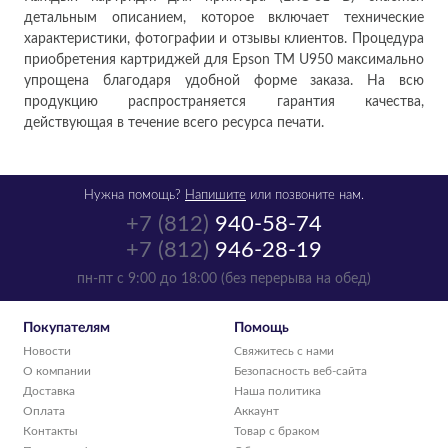
детальным описанием, которое включает технические
характеристики, фотографии и отзывы клиентов. Процедура
приобретения картриджей для Epson TM U950 максимально
упрощена благодаря удобной форме заказа. На всю
продукцию распространяется гарантия качества,
действующая в течение всего ресурса печати.
Нужна помощь?
Напишите
или позвоните нам.
+7 (812)
940-58-74
+7 (812)
946-28-19
пн-пт с 9:00 до 18:00 (без перерыва на обед)
Покупателям
Помощь
Новости
Свяжитесь с нами
О компании
Безопасность веб-сайта
Доставка
Наша политика
Оплата
Аккаунт
Контакты
Товар с браком