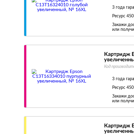
3 года гар
Ресурс
450
Закажи дос
или получи
Картридж E
увеличенны
Код производит
3 года гар
Ресурс
450
Закажи дос
или получи
Картридж E
увеличенны