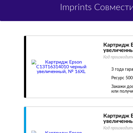
Imprints Совмес
Картридж E
увеличенны
Код производит
3 года гар
Ресурс
500
Закажи дос
или получи
Картридж E
увеличенны
Код производит