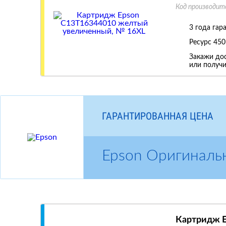
Код производит
3 года гар
Ресурс
450
Закажи дос
или получи
ГАРАНТИРОВАННАЯ ЦЕНА
Epson Оригиналь
Картридж E