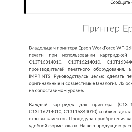
Сообщить 
Принтер E
Владельцам принтера Epson WorkForce WF-26
печати при использовании картриджей 
C13T16314010, C13T16214010, C13T1634
производителей печатного оборудования, 
IMPRINTS. Руководствуясь целью сделать пе
оригинальные и совместимые (аналоги). Их ос
на сопоставимом уровне.
Каждый картридж для принтера (C13T16
C13T16214010, C13T16344010) снабжен деталь
отзывы клиентов. Процедура приобретения к
удобной форме заказа. На всю продукцию распр