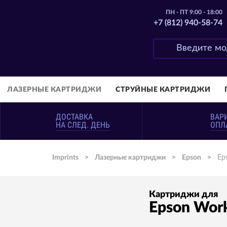
ПН - ПТ 9:00 - 18:00
+7 (812) 940-58-74
ЛАЗЕРНЫЕ КАРТРИДЖИ
СТРУЙНЫЕ КАРТРИДЖИ
ДОСТАВКА
ВАР
НА СЛЕД. ДЕНЬ
ОПЛ
Imprints
>
Лазерные картриджи
>
Epson
>
Ep
Картриджи для
Epson Wor