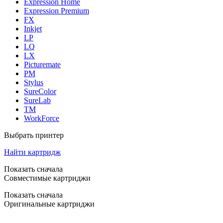
Expression Home
Expression Premium
FX
Inkjet
LP
LQ
LX
Picturemate
PM
Stylus
SureColor
SureLab
TM
WorkForce
Выбрать принтер
Найти картридж
Показать сначала
Совместимые картриджи
Показать сначала
Оригинальные картриджи