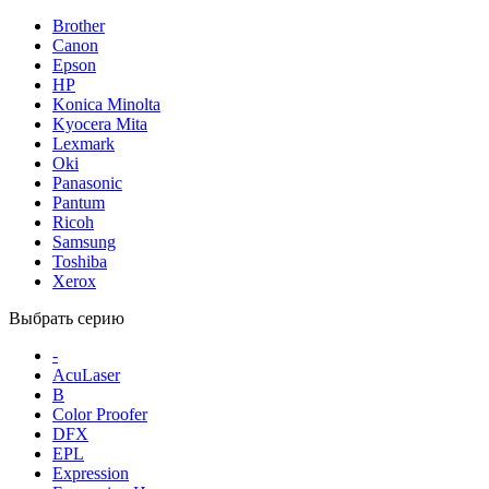
Brother
Canon
Epson
HP
Konica Minolta
Kyocera Mita
Lexmark
Oki
Panasonic
Pantum
Ricoh
Samsung
Toshiba
Xerox
Выбрать серию
-
AcuLaser
B
Color Proofer
DFX
EPL
Expression