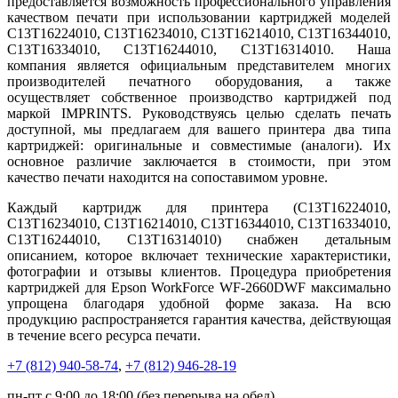
предоставляется возможность профессионального управления
качеством печати при использовании картриджей моделей
C13T16224010, C13T16234010, C13T16214010, C13T16344010,
C13T16334010, C13T16244010, C13T16314010. Наша
компания является официальным представителем многих
производителей печатного оборудования, а также
осуществляет собственное производство картриджей под
маркой IMPRINTS. Руководствуясь целью сделать печать
доступной, мы предлагаем для вашего принтера два типа
картриджей: оригинальные и совместимые (аналоги). Их
основное различие заключается в стоимости, при этом
качество печати находится на сопоставимом уровне.
Каждый картридж для принтера (C13T16224010,
C13T16234010, C13T16214010, C13T16344010, C13T16334010,
C13T16244010, C13T16314010) снабжен детальным
описанием, которое включает технические характеристики,
фотографии и отзывы клиентов. Процедура приобретения
картриджей для Epson WorkForce WF-2660DWF максимально
упрощена благодаря удобной форме заказа. На всю
продукцию распространяется гарантия качества, действующая
в течение всего ресурса печати.
+7 (812)
940-58-74
,
+7 (812)
946-28-19
пн-пт с 9:00 до 18:00 (без перерыва на обед)