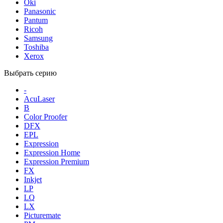
Oki
Panasonic
Pantum
Ricoh
Samsung
Toshiba
Xerox
Выбрать серию
-
AcuLaser
B
Color Proofer
DFX
EPL
Expression
Expression Home
Expression Premium
FX
Inkjet
LP
LQ
LX
Picturemate