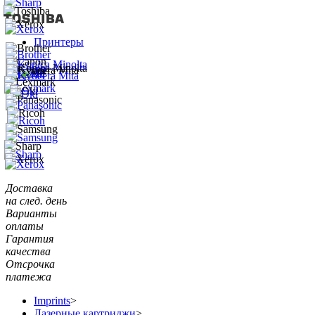
Принтеры
Доставка
на след. день
Варианты
оплаты
Гарантия
качества
Отсрочка
платежа
Imprints
>
Лазерные картриджи
>