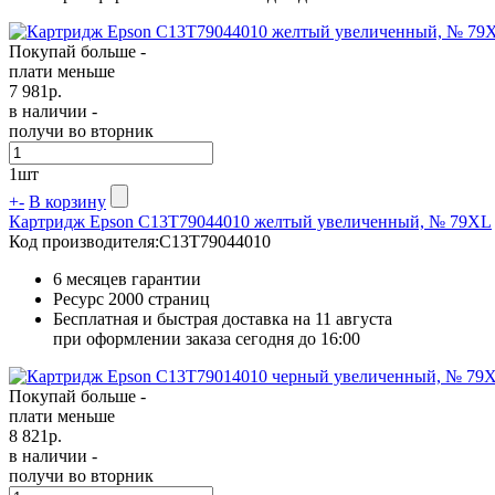
Покупай больше -
плати меньше
7 981
р.
в наличии -
получи во вторник
1
шт
+
-
В корзину
Картридж Epson C13T79044010 желтый увеличенный, № 79XL
Код производителя:
C13T79044010
6 месяцев гарантии
Ресурс
2000 страниц
Бесплатная и быстрая доставка на 11 августа
при оформлении заказа сегодня до 16:00
Покупай больше -
плати меньше
8 821
р.
в наличии -
получи во вторник