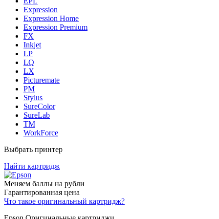
EPL
Expression
Expression Home
Expression Premium
FX
Inkjet
LP
LQ
LX
Picturemate
PM
Stylus
SureColor
SureLab
TM
WorkForce
Выбрать принтер
Найти картридж
Меняем баллы на рубли
Гарантированная цена
Что такое оригинальный картридж?
Epson Оригинальные картриджи