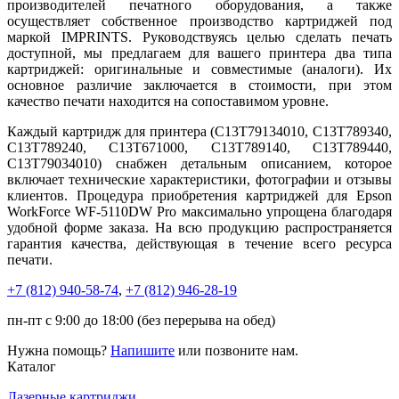
производителей печатного оборудования, а также
осуществляет собственное производство картриджей под
маркой IMPRINTS. Руководствуясь целью сделать печать
доступной, мы предлагаем для вашего принтера два типа
картриджей: оригинальные и совместимые (аналоги). Их
основное различие заключается в стоимости, при этом
качество печати находится на сопоставимом уровне.
Каждый картридж для принтера (C13T79134010, C13T789340,
C13T789240, C13T671000, C13T789140, C13T789440,
C13T79034010) снабжен детальным описанием, которое
включает технические характеристики, фотографии и отзывы
клиентов. Процедура приобретения картриджей для Epson
WorkForce WF-5110DW Pro максимально упрощена благодаря
удобной форме заказа. На всю продукцию распространяется
гарантия качества, действующая в течение всего ресурса
печати.
+7 (812)
940-58-74
,
+7 (812)
946-28-19
пн-пт с 9:00 до 18:00 (без перерыва на обед)
Нужна помощь?
Напишите
или позвоните нам.
Каталог
Лазерные картриджи