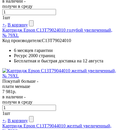
в наличии -
получи в среду
1
шт
+
-
В корзину
Картридж Epson C13T79024010 голубой увеличенный,
№ 79XL
Код производителя:
C13T79024010
6 месяцев гарантии
Ресурс
2000 страниц
Бесплатная и быстрая доставка на 12 августа
Покупай больше -
плати меньше
7 981
р.
в наличии -
получи в среду
1
шт
+
-
В корзину
Картридж Epson C13T79044010 желтый увеличенный,