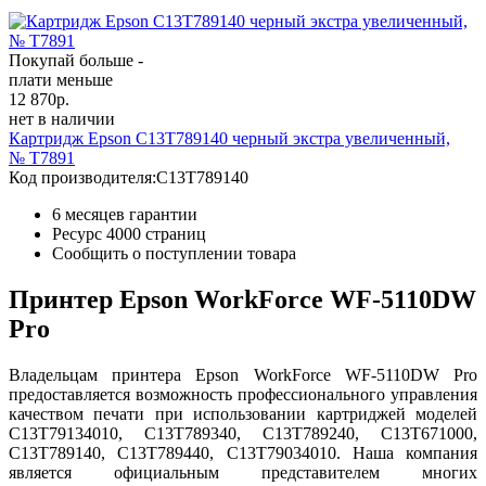
Покупай больше -
плати меньше
12 870
р.
нет в наличии
Картридж Epson C13T789140 черный экстра увеличенный,
№ T7891
Код производителя:
C13T789140
6 месяцев гарантии
Ресурс
4000 страниц
Сообщить о поступлении товара
Принтер Epson WorkForce WF-5110DW
Pro
Владельцам принтера Epson WorkForce WF-5110DW Pro
предоставляется возможность профессионального управления
качеством печати при использовании картриджей моделей
C13T79134010, C13T789340, C13T789240, C13T671000,
C13T789140, C13T789440, C13T79034010. Наша компания
является официальным представителем многих