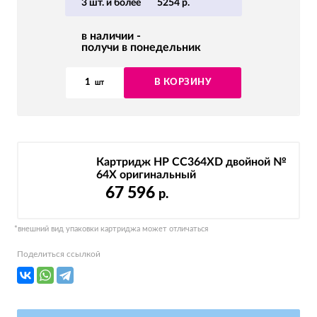
3 шт. и более
5254 р.
в наличии -
получи в понедельник
1
В КОРЗИНУ
шт
Картридж HP CC364XD двойной №
64X оригинальный
67 596
р.
*внешний вид упаковки картриджа может отличаться
Поделиться ссылкой