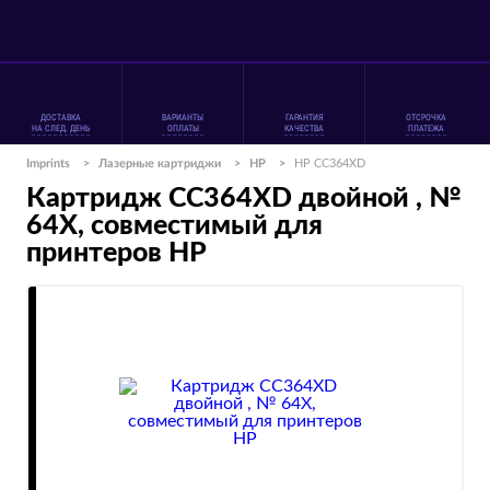
ДОСТАВКА
ВАРИАНТЫ
ГАРАНТИЯ
ОТСРОЧКА
НА СЛЕД. ДЕНЬ
ОПЛАТЫ
КАЧЕСТВА
ПЛАТЕЖА
Imprints
>
Лазерные картриджи
>
HP
>
HP CC364XD
Картридж CC364XD двойной , №
64X, совместимый для
принтеров HP