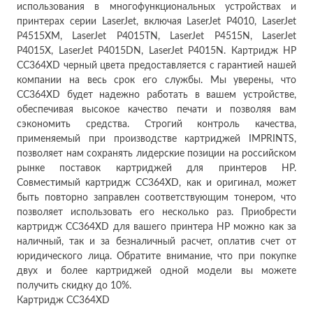
использования в многофункциональных устройствах и
принтерах серии LaserJet, включая LaserJet P4010, LaserJet
P4515XM, LaserJet P4015TN, LaserJet P4515N, LaserJet
P4015X, LaserJet P4015DN, LaserJet P4015N. Картридж HP
CC364XD черный цвета предоставляется с гарантией нашей
компании на весь срок его службы. Мы уверены, что
CC364XD будет надежно работать в вашем устройстве,
обеспечивая высокое качество печати и позволяя вам
сэкономить средства. Строгий контроль качества,
применяемый при производстве картриджей IMPRINTS,
позволяет нам сохранять лидерские позиции на российском
рынке поставок картриджей для принтеров HP.
Совместимый картридж CC364XD, как и оригинал, может
быть повторно заправлен соответствующим тонером, что
позволяет использовать его несколько раз. Приобрести
картридж CC364XD для вашего принтера HP можно как за
наличный, так и за безналичный расчет, оплатив счет от
юридического лица. Обратите внимание, что при покупке
двух и более картриджей одной модели вы можете
получить скидку до 10%.
Картридж
CC364XD