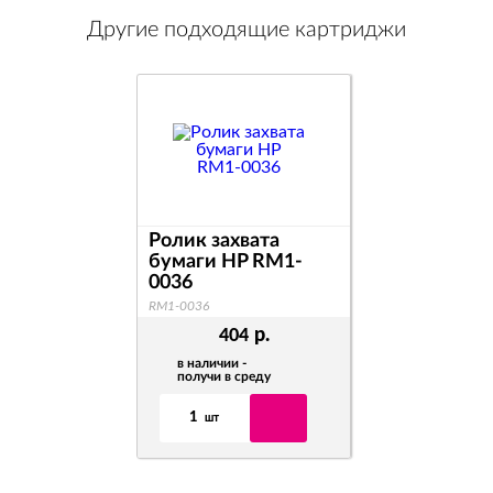
Другие подходящие картриджи
Ролик захвата
Ролик пода
бумаги HP RM1-
бумаги HP 
0036
0037
RM1-0036
RM1-0037
р.
р
404
407
в наличии -
в наличии -
получи в среду
получи в сре
1
1
шт
шт