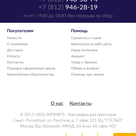
+7 (812)
946-28-19
пн-пт с 9:00 до 18:00 (без перерыва на обед)
Покупателям
Помощь
Новости
Свяжитесь с нами
О компании
Безопасность веб-сайта
Доставка
Наша политика
Оплата
Аккаунт
Контакты
Товар с браком
Порядок оформления заказа
Обмен и возврат
Гарантийные обязательства
Помощь при заказе
О нас
Контакты
© 2013-2026 IMPRINTS - Картриджи для принтеров
Санкт-Петербург
,
ул. Рентгена, д. 7, офис 121 БЦ "СТЕЛЬП"
Москва
,
БЦ «Колизей», МКАД, 60-й км, 4А, офис 403