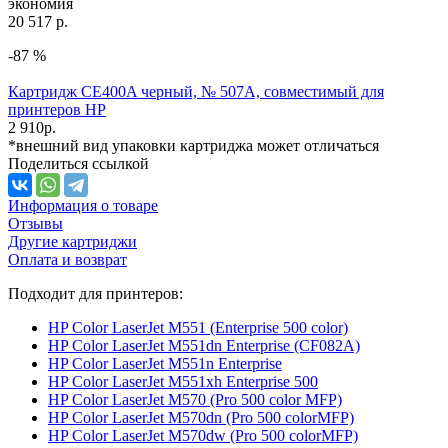
экономия
20 517 р.
-87 %
Картридж CE400A черный, № 507A, совместимый для
принтеров HP
2 910
р.
*внешний вид упаковки картриджа может отличаться
Поделиться ссылкой
Информация о товаре
Отзывы
Другие картриджи
Оплата и возврат
Подходит для принтеров:
HP Color LaserJet M551 (Enterprise 500 color)
HP Color LaserJet M551dn Enterprise (CF082A)
HP Color LaserJet M551n Enterprise
HP Color LaserJet M551xh Enterprise 500
HP Color LaserJet M570 (Pro 500 color MFP)
HP Color LaserJet M570dn (Pro 500 colorMFP)
HP Color LaserJet M570dw (Pro 500 colorMFP)