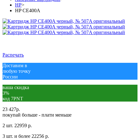
HP
>
HP CE400A
Распечать
Доставим в
любую точку
России
ваша скидка
3%
код 7PNT
23 427
р.
покупай больше - плати меньше
2 шт.
22959 р.
3 шт. и более
22256 р.