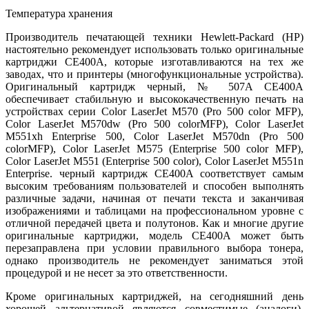
Температура хранения
Производитель печатающей техники Hewlett-Packard (HP)
настоятельно рекомендует использовать только оригинальные
картриджи CE400A, которые изготавливаются на тех же
заводах, что и принтеры (многофункциональные устройства).
Оригинальный картридж черный, № 507A CE400A
обеспечивает стабильную и высококачественную печать на
устройствах серии Color LaserJet M570 (Pro 500 color MFP),
Color LaserJet M570dw (Pro 500 colorMFP), Color LaserJet
M551xh Enterprise 500, Color LaserJet M570dn (Pro 500
colorMFP), Color LaserJet M575 (Enterprise 500 color MFP),
Color LaserJet M551 (Enterprise 500 color), Color LaserJet M551n
Enterprise. черный картридж CE400A соответствует самым
высоким требованиям пользователей и способен выполнять
различные задачи, начиная от печати текста и заканчивая
изображениями и таблицами на профессиональном уровне с
отличной передачей цвета и полутонов. Как и многие другие
оригинальные картриджи, модель CE400A может быть
перезаправлена при условии правильного выбора тонера,
однако производитель не рекомендует заниматься этой
процедурой и не несет за это ответственности.
Кроме оригинальных картриджей, на сегодняшний день
хорошей альтернативой являются совместимые (аналоги),