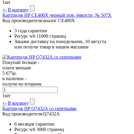
1
шт
+
-
В корзину
Картридж HP CE400X черный пов. ёмкости, № 507X
Код производителя:
аналог CE400X
3 года гарантии
Ресурс ч/б
11000 страниц
Закажи доставку на понедельник, 10 августа
или получи товар в нашем магазине
Покупай больше -
плати меньше
5 675
р.
в наличии -
получи во вторник
1
шт
+
-
В корзину
Картридж HP Q7432A со скрепками
Код производителя:
Q7432A
6 месяцев гарантии
Ресурс ч/б
3000 страниц