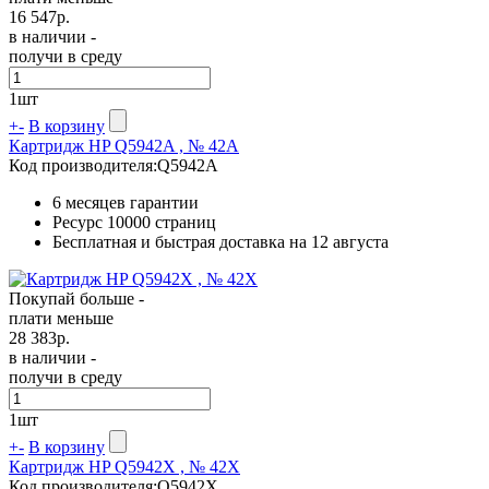
16 547
р.
в наличии -
получи в среду
1
шт
+
-
В корзину
Картридж HP Q5942A , № 42A
Код производителя:
Q5942A
6 месяцев гарантии
Ресурс
10000 страниц
Бесплатная и быстрая доставка на 12 августа
Покупай больше -
плати меньше
28 383
р.
в наличии -
получи в среду
1
шт
+
-
В корзину
Картридж HP Q5942X , № 42X
Код производителя:
Q5942X