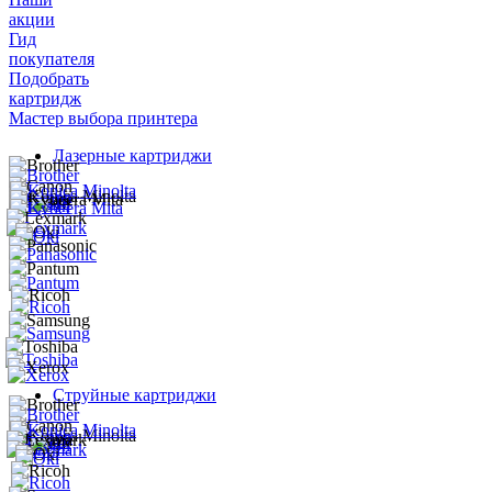
акции
Гид
покупателя
Подобрать
картридж
Мастер выбора принтера
Лазерные картриджи
Струйные картриджи