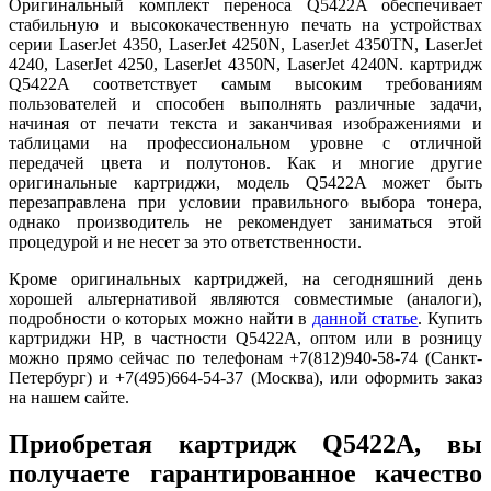
Оригинальный комплект переноса Q5422A обеспечивает
стабильную и высококачественную печать на устройствах
серии LaserJet 4350, LaserJet 4250N, LaserJet 4350TN, LaserJet
4240, LaserJet 4250, LaserJet 4350N, LaserJet 4240N. картридж
Q5422A соответствует самым высоким требованиям
пользователей и способен выполнять различные задачи,
начиная от печати текста и заканчивая изображениями и
таблицами на профессиональном уровне с отличной
передачей цвета и полутонов. Как и многие другие
оригинальные картриджи, модель Q5422A может быть
перезаправлена при условии правильного выбора тонера,
однако производитель не рекомендует заниматься этой
процедурой и не несет за это ответственности.
Кроме оригинальных картриджей, на сегодняшний день
хорошей альтернативой являются совместимые (аналоги),
подробности о которых можно найти в
данной статье
. Купить
картриджи HP, в частности Q5422A, оптом или в розницу
можно прямо сейчас по телефонам +7(812)940-58-74 (Санкт-
Петербург) и +7(495)664-54-37 (Москва), или оформить заказ
на нашем сайте.
Приобретая картридж Q5422A, вы
получаете гарантированное качество