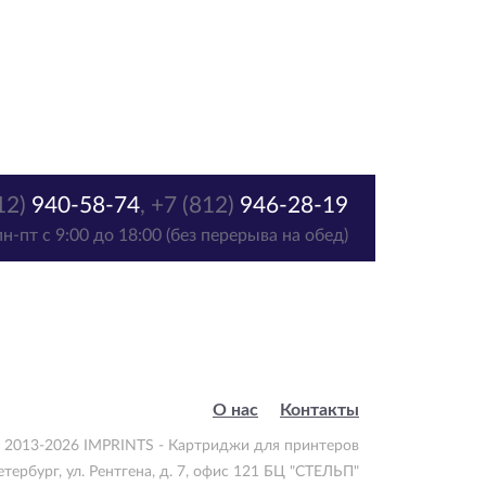
12)
940-58-74
,
+7 (812)
946-28-19
пн-пт с 9:00 до 18:00 (без перерыва на обед)
О нас
Контакты
 2013-2026 IMPRINTS - Картриджи для принтеров
етербург
,
ул. Рентгена, д. 7, офис 121 БЦ "СТЕЛЬП"