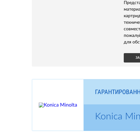
Предс
матери
картри
технич
совмес
пожалу
для обс
ЗА
ГАРАНТИРОВАНН
Konica Mi