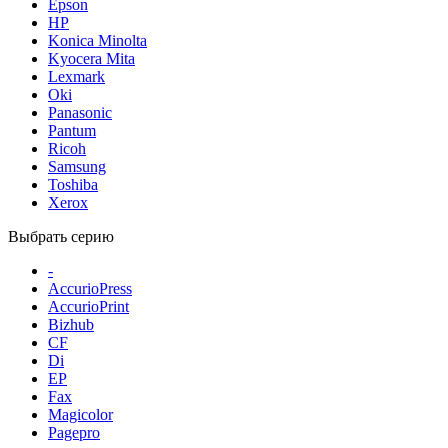
Epson
HP
Konica Minolta
Kyocera Mita
Lexmark
Oki
Panasonic
Pantum
Ricoh
Samsung
Toshiba
Xerox
Выбрать серию
-
AccurioPress
AccurioPrint
Bizhub
CF
Di
EP
Fax
Magicolor
Pagepro