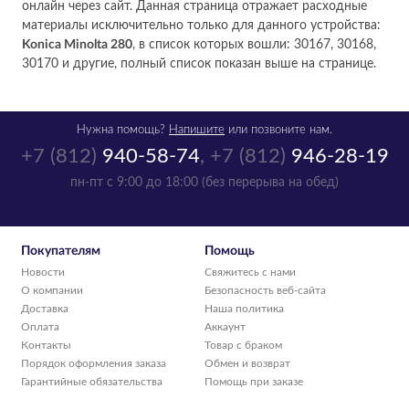
онлайн через сайт. Данная страница отражает расходные
материалы исключительно только для данного устройства:
Konica Minolta 280
, в список которых вошли: 30167, 30168,
30170 и другие, полный список показан выше на странице.
Нужна помощь?
Напишите
или позвоните нам.
+7 (812)
940-58-74
,
+7 (812)
946-28-19
пн-пт с 9:00 до 18:00 (без перерыва на обед)
Покупателям
Помощь
Новости
Свяжитесь с нами
О компании
Безопасность веб-сайта
Доставка
Наша политика
Оплата
Аккаунт
Контакты
Товар с браком
Порядок оформления заказа
Обмен и возврат
Гарантийные обязательства
Помощь при заказе