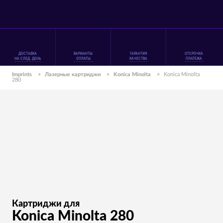
ДОСТАВКА
ВАРИАНТЫ
ГАРАНТИЯ
ОТСРОЧКА
НА СЛЕД. ДЕНЬ
ОПЛАТЫ
КАЧЕСТВА
ПЛАТЕЖА
Imprints
>
Лазерные картриджи
>
Konica Minolta
>
Konica Minolta
280
Картриджи для
Konica Minolta 280