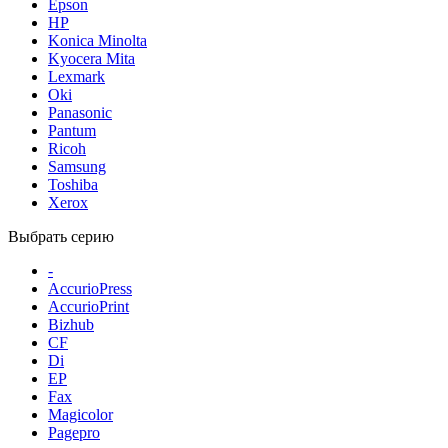
Epson
HP
Konica Minolta
Kyocera Mita
Lexmark
Oki
Panasonic
Pantum
Ricoh
Samsung
Toshiba
Xerox
Выбрать серию
-
AccurioPress
AccurioPrint
Bizhub
CF
Di
EP
Fax
Magicolor
Pagepro