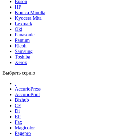
Epson
HP
Konica Minolta
Kyocera Mita
Lexmark
Oki
Panasonic
Pantum
Ricoh
Samsung
Toshiba
Xerox
Выбрать серию
-
AccurioPress
AccurioPrint
Bizhub
CF
Di
EP
Fax
Magicolor
Pagepro