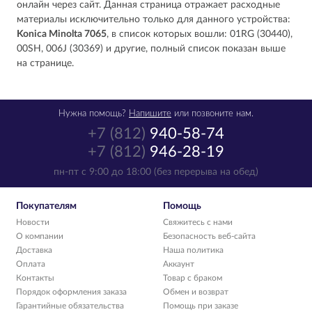
онлайн через сайт. Данная страница отражает расходные
материалы исключительно только для данного устройства:
Konica Minolta 7065
, в список которых вошли: 01RG (30440),
00SH, 006J (30369) и другие, полный список показан выше
на странице.
Нужна помощь?
Напишите
или позвоните нам.
+7 (812)
940-58-74
+7 (812)
946-28-19
пн-пт с 9:00 до 18:00 (без перерыва на обед)
Покупателям
Помощь
Новости
Свяжитесь с нами
О компании
Безопасность веб-сайта
Доставка
Наша политика
Оплата
Аккаунт
Контакты
Товар с браком
Порядок оформления заказа
Обмен и возврат
Гарантийные обязательства
Помощь при заказе