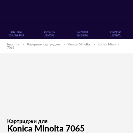
ДОСТАВКА
ВАРИАНТЫ
ГАРАНТИЯ
ОТСРОЧКА
НА СЛЕД. ДЕНЬ
ОПЛАТЫ
КАЧЕСТВА
ПЛАТЕЖА
Imprints
>
Лазерные картриджи
>
Konica Minolta
>
Konica Minolta
7065
Картриджи для
Konica Minolta 7065