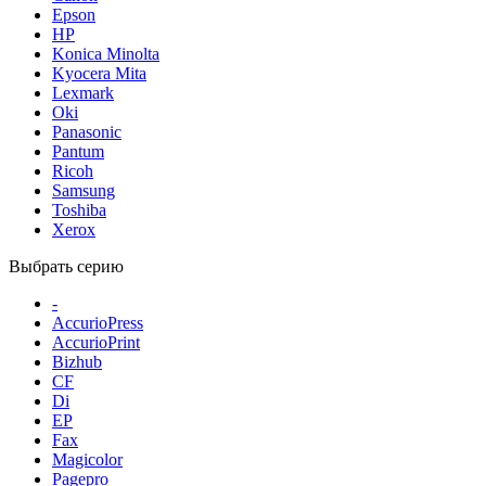
Epson
HP
Konica Minolta
Kyocera Mita
Lexmark
Oki
Panasonic
Pantum
Ricoh
Samsung
Toshiba
Xerox
Выбрать серию
-
AccurioPress
AccurioPrint
Bizhub
CF
Di
EP
Fax
Magicolor
Pagepro