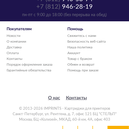
+7 (812)
946-28-19
пн-пт с 9:00 до 18:00 (без перерыва на обед)
Покупателям
Помощь
Новости
Свяжитесь с нами
О компании
Безопасность веб-сайта
Доставка
Наша политика
Оплата
Аккаунт
Контакты
Товар с браком
Порядок оформления заказа
Обмен и возврат
Гарантийные обязательства
Помощь при заказе
О нас
Контакты
© 2013-2026 IMPRINTS - Картриджи для принтеров
Санкт-Петербург
,
ул. Рентгена, д. 7, офис 121 БЦ "СТЕЛЬП"
Москва
,
БЦ «Колизей», МКАД, 60-й км, 4А, офис 403