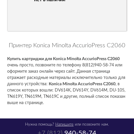
Принтер Konica Minolta AccurioPress C2060
Купить картриджи для Konica Minolta AccurioPress C2060
очень просто, позвоните по телефону 8(812)940-58-74 или
оформите заказ онлайн через сайт. Данная страница
отражает расходные материалы исключительно только для
данного устройства:
Konica Minolta AccurioPress C2060
, в
список которых вошли: DV614K, DV614Y, DV614M, DU-105,
TN619Y, TN619M, TN619C и другие, полный список показан
выше на странице.
Нужна помощь?
Напишите
или позвоните нам.
+7 (812)
940-58-74