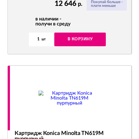
12 646
Покупай больше -
р.
плати меньше
в наличии -
получи в среду
1
В КОРЗИНУ
шт
Картридж Konica Minolta TN619M