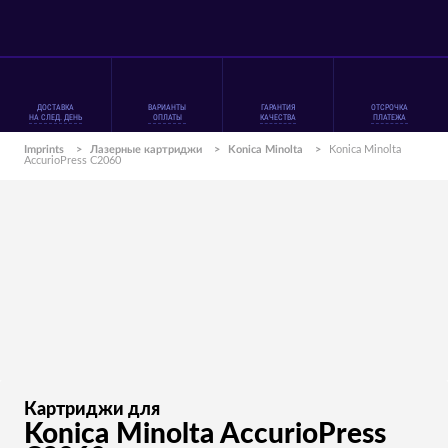
ДОСТАВКА
ВАРИАНТЫ
ГАРАНТИЯ
ОТСРОЧКА
НА СЛЕД. ДЕНЬ
ОПЛАТЫ
КАЧЕСТВА
ПЛАТЕЖА
Imprints
>
Лазерные картриджи
>
Konica Minolta
>
Konica Minolta
AccurioPress C2060
Картриджи для
Konica Minolta AccurioPress