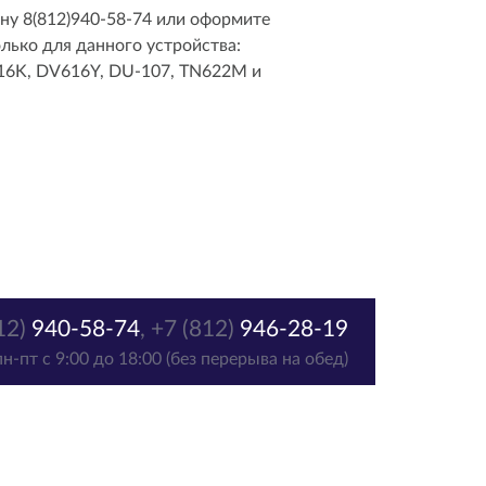
ну 8(812)940-58-74 или оформите
лько для данного устройства:
16K, DV616Y, DU-107, TN622M и
12)
940-58-74
,
+7 (812)
946-28-19
пн-пт с 9:00 до 18:00 (без перерыва на обед)