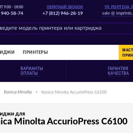
Т 9:00 - 18:00
ОБРАТНЫЙ ЗВОНОК
УЛ. РЕНТГЕНА, 
) 940-58-74
+7 (812) 946-28-19
sale @ imprints.
МАСТ
РИДЖИ
ПРИНТЕРЫ
ПРИН
ВАРИАНТЫ
ГАРАНТИЯ
ОПЛАТЫ
КАЧЕСТВА
>
Konica Minolta
>
Konica Minolta AccurioPress C6100
риджи для
ica Minolta AccurioPress C6100