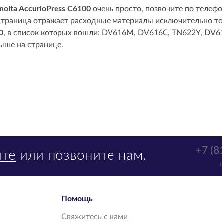
olta AccurioPress C6100
очень просто, позвоните по телефо
я страница отражает расходные материалы исключительно то
0
, в список которых вошли: DV616M, DV616C, TN622Y, DV6
ыше на странице.
+7 (8
те
или позвоните нам.
Помощь
Свяжитесь с нами