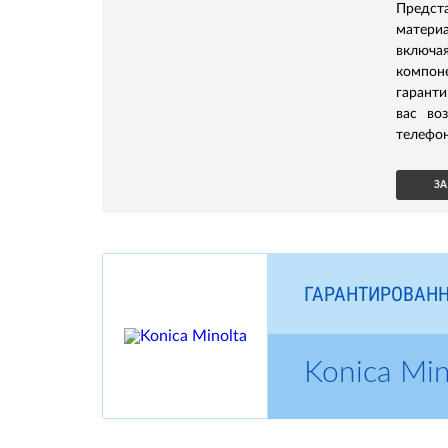
Предс
матери
включа
компон
гаранти
вас во
телефон
ЗА
ГАРАНТИРОВАНН
Konica Mi