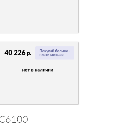
40 226
Покупай больше -
р.
плати меньше
нет в наличии
s C6100