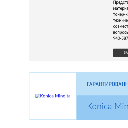
Предс
материа
тонер-
технич
совмес
вопрос
940-587
ЗА
ГАРАНТИРОВАНН
Konica Mi