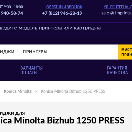
Т 9:00 - 18:00
ОБРАТНЫЙ ЗВОНОК
УЛ. РЕНТГЕНА, 
) 940-58-74
+7 (812) 946-28-19
sale @ imprints.
МАСТ
РИДЖИ
ПРИНТЕРЫ
ПРИН
ВАРИАНТЫ
ГАРАНТИЯ
ОПЛАТЫ
КАЧЕСТВА
>
Konica Minolta
>
Konica Minolta Bizhub 1250 PRESS
риджи для
ica Minolta Bizhub 1250 PRESS