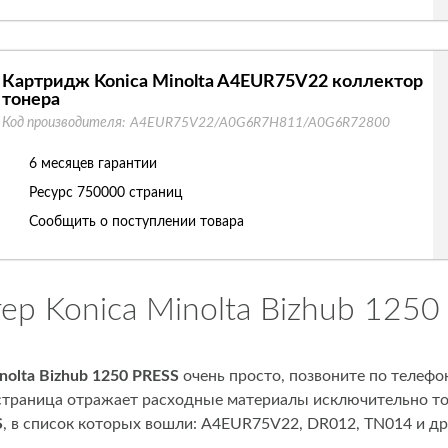
Картридж Konica Minolta A4EUR75V22 коллектор
тонера
Код производителя:
A4EUR75V22/A0G6R7H811/A0G6R72800
6 месяцев гарантии
Ресурс
750000 страниц
Сообщить о поступлении товара
ер Konica Minolta Bizhub 1250
nolta Bizhub 1250 PRESS
очень просто, позвоните по телефо
я страница отражает расходные материалы исключительно то
S
, в список которых вошли: A4EUR75V22, DR012, TN014 и др