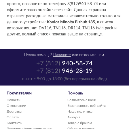
просто, позвоните по телефону 8(812)940-58-74 или
оформите заказ онлайн через сайт. Данная страница
отражает расходные материалы исключительно только для
данного устройства:
Konica Minolta Bizhub 185
, в список
которых вошли: DV116, TN116, DR114, TN116 twin pack и
другие, полный список показан выше на странице.
Нужна помощь?
Напишите
или позвоните нам.
+7 (812)
940-58-74
+7 (812)
946-28-19
пн-пт с 9:00 до 18:00 (без перерыва на обед)
Покупателям
Помощь
Новости
Свяжитесь с нами
О компании
Безопасность веб-сайта
Доставка
Наша политика
Оплата
Аккаунт
Контакты
Товар с браком
Порядок оформления заказа
Обмен и возврат