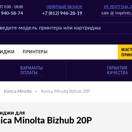
Т 9:00 - 18:00
ОБРАТНЫЙ ЗВОНОК
УЛ. РЕНТГЕНА, 
) 940-58-74
+7 (812) 946-28-19
sale @ imprints.
МАСТ
РИДЖИ
ПРИНТЕРЫ
ПРИН
ВАРИАНТЫ
ГАРАНТИЯ
ОПЛАТЫ
КАЧЕСТВА
>
Konica Minolta
>
Konica Minolta Bizhub 20P
риджи для
ica Minolta Bizhub 20P