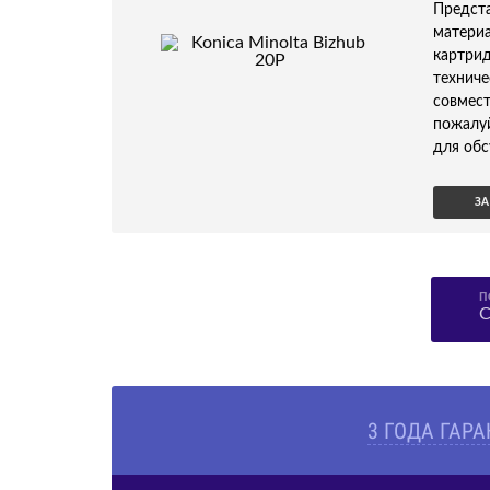
Предс
материа
картри
технич
совмест
пожалу
для обс
ЗА
П
С
3 ГОДА ГАР