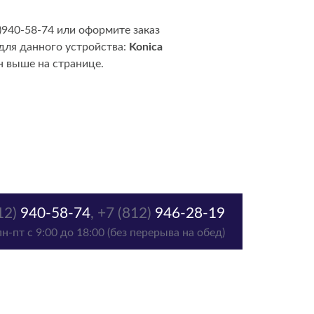
)940-58-74 или оформите заказ
для данного устройства:
Konica
н выше на странице.
12)
940-58-74
,
+7 (812)
946-28-19
пн-пт с 9:00 до 18:00 (без перерыва на обед)