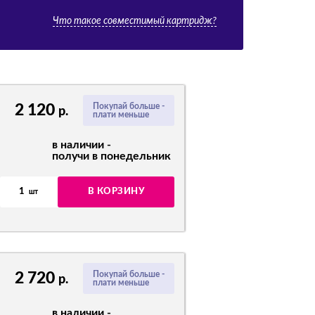
Что такое совместимый картридж?
2 120
Покупай больше -
р.
плати меньше
в наличии -
получи в понедельник
1
В КОРЗИНУ
шт
2 720
Покупай больше -
р.
плати меньше
в наличии -