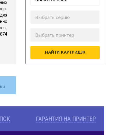
ных
нер-
для
Выбрать серию
нно
осы,
5874
Выбрать принтер
НАЙТИ КАРТРИДЖ
жи
УПОК
ГАРАНТИЯ НА ПРИНТЕР