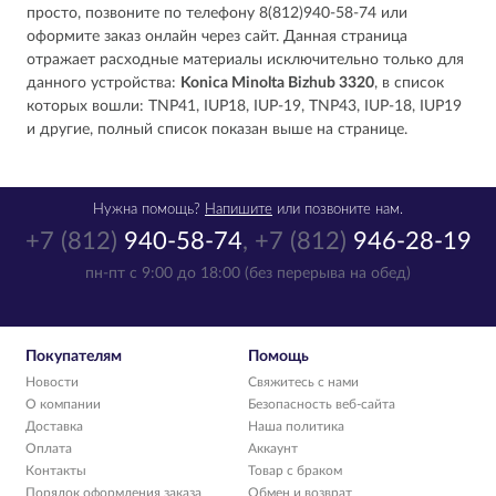
просто, позвоните по телефону 8(812)940-58-74 или
оформите заказ онлайн через сайт. Данная страница
отражает расходные материалы исключительно только для
данного устройства:
Konica Minolta Bizhub 3320
, в список
которых вошли: TNP41, IUP18, IUP-19, TNP43, IUP-18, IUP19
и другие, полный список показан выше на странице.
Нужна помощь?
Напишите
или позвоните нам.
+7 (812)
940-58-74
,
+7 (812)
946-28-19
пн-пт с 9:00 до 18:00 (без перерыва на обед)
Покупателям
Помощь
Новости
Свяжитесь с нами
О компании
Безопасность веб-сайта
Доставка
Наша политика
Оплата
Аккаунт
Контакты
Товар с браком
Порядок оформления заказа
Обмен и возврат