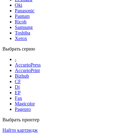
Oki
Panasonic
Pantum
Ricoh
Samsung
Toshiba
Xerox
Выбрать серию
-
AccurioPress
AccurioPrint
Bizhub
CF
Di
EP
Fax
Magicolor
Pagepro
Выбрать принтер
Найти картридж