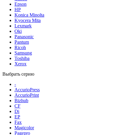
Epson
HP
Konica Minolta
Kyocera Mita
Lexmark
Oki
Panasonic
Pantum
Ricoh
Samsung
Toshiba
Xerox
Выбрать серию
-
AccurioPress
AccurioPrint
Bizhub
CF
Di
EP
Fax
Magicolor
Pagepro