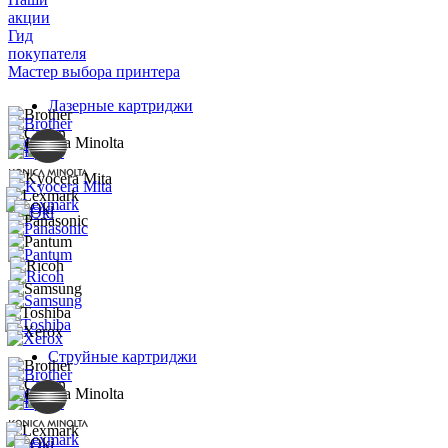
акции
Гид
покупателя
Мастер выбора принтера
Лазерные картриджи
Струйные картриджи