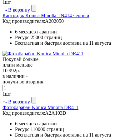
1
шт
+
-
В корзину
Картридж Konica Minolta TN414 черный
Код производителя:
A202050
6 месяцев гарантии
Ресурс
25000 страниц
Бесплатная и быстрая доставка на 11 августа
Покупай больше -
плати меньше
10 992
р.
в наличии -
получи во вторник
1
шт
+
-
В корзину
Фотобарабан Konica Minolta DR411
Код производителя:
A2A103D
6 месяцев гарантии
Ресурс
110000 страниц
Бесплатная и быстрая доставка на 11 августа