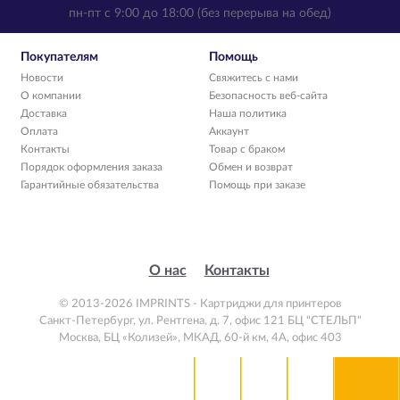
пн-пт с 9:00 до 18:00 (без перерыва на обед)
Покупателям
Помощь
Новости
Свяжитесь с нами
О компании
Безопасность веб-сайта
Доставка
Наша политика
Оплата
Аккаунт
Контакты
Товар с браком
Порядок оформления заказа
Обмен и возврат
Гарантийные обязательства
Помощь при заказе
О нас
Контакты
© 2013-2026 IMPRINTS - Картриджи для принтеров
Санкт-Петербург
,
ул. Рентгена, д. 7, офис 121 БЦ "СТЕЛЬП"
Москва
,
БЦ «Колизей», МКАД, 60-й км, 4А, офис 403