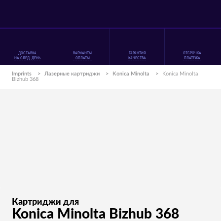
ДОСТАВКА
ВАРИАНТЫ
ГАРАНТИЯ
ОТСРОЧКА
НА СЛЕД. ДЕНЬ
ОПЛАТЫ
КАЧЕСТВА
ПЛАТЕЖА
Imprints
>
Лазерные картриджи
>
Konica Minolta
>
Konica Minolta
Bizhub 368
Картриджи для
Konica Minolta Bizhub 368