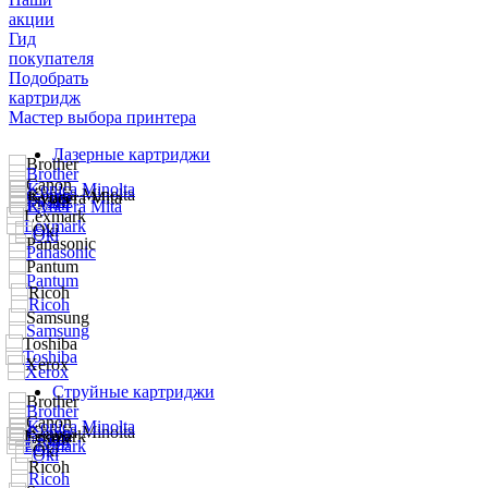
акции
Гид
покупателя
Подобрать
картридж
Мастер выбора принтера
Лазерные картриджи
Струйные картриджи