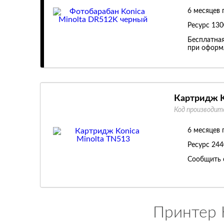
6 месяцев 
Ресурс
130
Бесплатная
при оформл
Картридж K
Код производит
6 месяцев 
Ресурс
244
Сообщить 
Принтер K