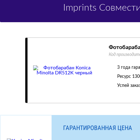
Imprints Совмес
Фотобараба
Код производит
3 года гар
Ресурс
130
Успей зака
ГАРАНТИРОВАННАЯ ЦЕНА