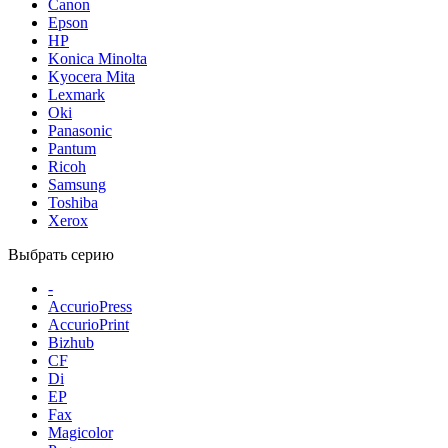
Canon
Epson
HP
Konica Minolta
Kyocera Mita
Lexmark
Oki
Panasonic
Pantum
Ricoh
Samsung
Toshiba
Xerox
Выбрать серию
-
AccurioPress
AccurioPrint
Bizhub
CF
Di
EP
Fax
Magicolor