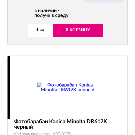
в наличии -
получи в среду
1
В КОРЗИНУ
шт
Фотобарабан Konica Minolta DR612K
черный
Код производителя:
A0TK0RD