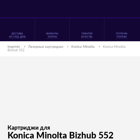
ДОСТАВКА
ВАРИАНТЫ
ГАРАНТИЯ
ОТСРОЧКА
НА СЛЕД. ДЕНЬ
ОПЛАТЫ
КАЧЕСТВА
ПЛАТЕЖА
Imprints
>
Лазерные картриджи
>
Konica Minolta
>
Konica Minolta
Bizhub 552
Картриджи для
Konica Minolta Bizhub 552