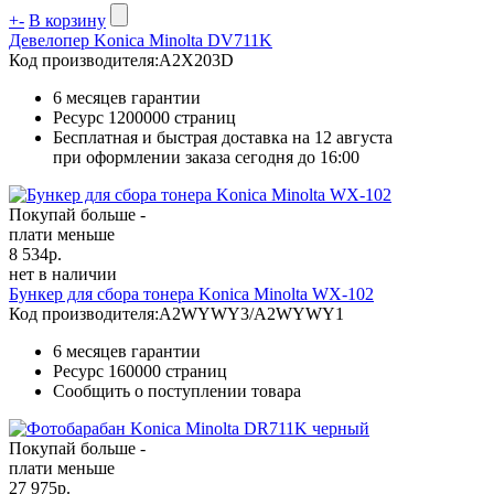
+
-
В корзину
Девелопер Konica Minolta DV711K
Код производителя:
A2X203D
6 месяцев гарантии
Ресурс
1200000 страниц
Бесплатная и быстрая доставка на 12 августа
при оформлении заказа сегодня до 16:00
Покупай больше -
плати меньше
8 534
р.
нет в наличии
Бункер для сбора тонера Konica Minolta WX-102
Код производителя:
A2WYWY3/A2WYWY1
6 месяцев гарантии
Ресурс
160000 страниц
Сообщить о поступлении товара
Покупай больше -
плати меньше
27 975
р.