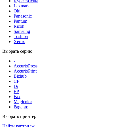
Kyocera Mita
Lexmark
Oki
Panasonic
Pantum
Ricoh
Samsung
Toshiba
Xerox
Выбрать серию
-
AccurioPress
AccurioPrint
Bizhub
CF
Di
EP
Fax
Magicolor
Pagepro
Выбрать принтер
Найти картридж