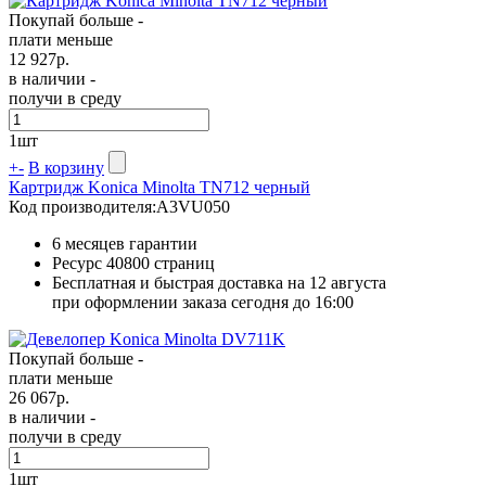
Покупай больше -
плати меньше
12 927
р.
в наличии -
получи в среду
1
шт
+
-
В корзину
Картридж Konica Minolta TN712 черный
Код производителя:
A3VU050
6 месяцев гарантии
Ресурс
40800 страниц
Бесплатная и быстрая доставка на 12 августа
при оформлении заказа сегодня до 16:00
Покупай больше -
плати меньше
26 067
р.
в наличии -
получи в среду
1
шт