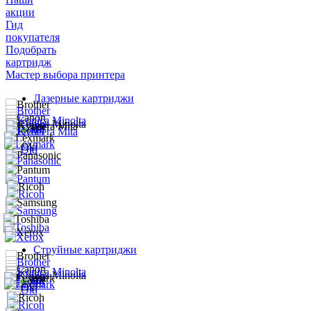
акции
Гид
покупателя
Подобрать
картридж
Мастер выбора принтера
Лазерные картриджи
Струйные картриджи