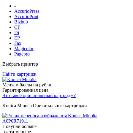
-
AccurioPress
AccurioPrint
Bizhub
CF
Di
EP
Fax
Magicolor
Pagepro
Выбрать принтер
Найти картридж
Меняем баллы на рубли
Гарантированная цена
Что такое оригинальный картридж?
Konica Minolta Оригинальные картриджи
Покупай больше -
плати меньше