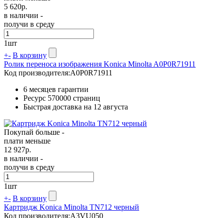
5 620
р.
в наличии -
получи в среду
1
шт
+
-
В корзину
Ролик переноса изображения Konica Minolta A0P0R71911
Код производителя:
A0P0R71911
6 месяцев гарантии
Ресурс
570000 страниц
Быстрая доставка на 12 августа
Покупай больше -
плати меньше
12 927
р.
в наличии -
получи в среду
1
шт
+
-
В корзину
Картридж Konica Minolta TN712 черный
Код производителя:
A3VU050