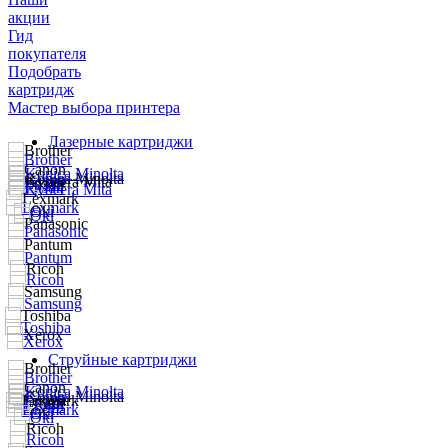
акции
Гид
покупателя
Подобрать
картридж
Мастер выбора принтера
Лазерные картриджи
Струйные картриджи