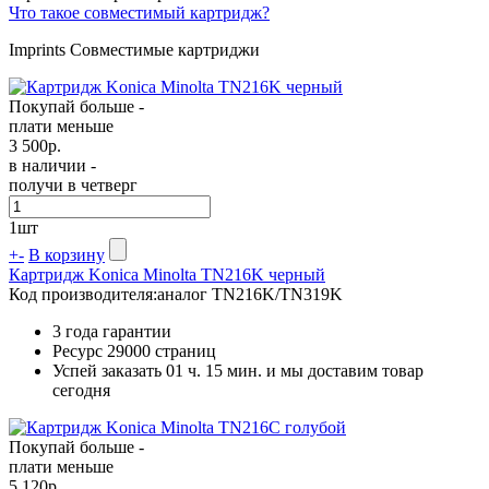
Что такое совместимый картридж?
Imprints Совместимые картриджи
Покупай больше -
плати меньше
3 500
р.
в наличии -
получи в четверг
1
шт
+
-
В корзину
Картридж Konica Minolta TN216K черный
Код производителя:
аналог TN216K/TN319K
3 года гарантии
Ресурс
29000 страниц
Успей заказать 01 ч. 15 мин. и мы доставим товар
сегодня
Покупай больше -
плати меньше
5 120
р.