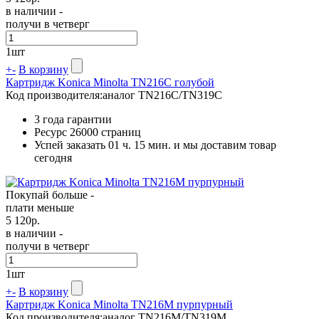
в наличии -
получи в четверг
1
шт
+
-
В корзину
Картридж Konica Minolta TN216C голубой
Код производителя:
аналог TN216C/TN319C
3 года гарантии
Ресурс
26000 страниц
Успей заказать 01 ч. 15 мин. и мы доставим товар
сегодня
Покупай больше -
плати меньше
5 120
р.
в наличии -
получи в четверг
1
шт
+
-
В корзину
Картридж Konica Minolta TN216M пурпурный
Код производителя:
аналог TN216M/TN319M