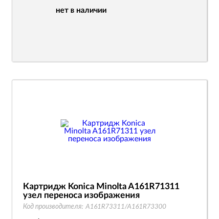
нет в наличии
Картридж Konica Minolta A161R71311
узел переноса изображения
Код производителя:
A161R73311/A161R73300