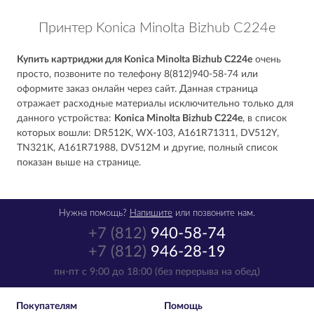
Принтер Konica Minolta Bizhub C224e
Купить картриджи для Konica Minolta Bizhub C224e
очень
просто, позвоните по телефону 8(812)940-58-74 или
оформите заказ онлайн через сайт. Данная страница
отражает расходные материалы исключительно только для
данного устройства:
Konica Minolta Bizhub C224e
, в список
которых вошли: DR512K, WX-103, A161R71311, DV512Y,
TN321K, A161R71988, DV512M и другие, полный список
показан выше на странице.
Нужна помощь?
Напишите
или позвоните нам.
+7 (812)
940-58-74
+7 (812)
946-28-19
пн-пт с 9:00 до 18:00 (без перерыва на обед)
Покупателям
Помощь