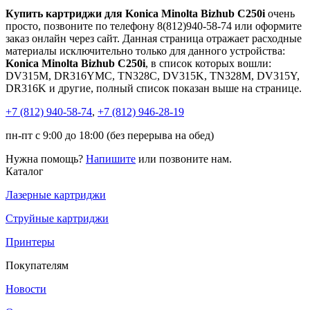
Купить картриджи для Konica Minolta Bizhub C250i
очень
просто, позвоните по телефону 8(812)940-58-74 или оформите
заказ онлайн через сайт. Данная страница отражает расходные
материалы исключительно только для данного устройства:
Konica Minolta Bizhub C250i
, в список которых вошли:
DV315M, DR316YMC, TN328C, DV315K, TN328M, DV315Y,
DR316K и другие, полный список показан выше на странице.
+7 (812)
940-58-74
,
+7 (812)
946-28-19
пн-пт с 9:00 до 18:00 (без перерыва на обед)
Нужна помощь?
Напишите
или позвоните нам.
Каталог
Лазерные картриджи
Струйные картриджи
Принтеры
Покупателям
Новости