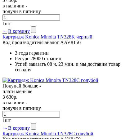
3 450
р.
в наличии -
получи в пятницу
1
шт
+
-
В корзину
Картридж Konica Minolta TN328K черный
Код производителя:
аналог AAV8150
3 года гарантии
Ресурс
28000 страниц
Успей заказать 08 ч. 23 мин. и мы доставим товар
сегодня
Покупай больше -
плати меньше
3 630
р.
в наличии -
получи в пятницу
1
шт
+
-
В корзину
Картридж Konica Minolta TN328C голубой