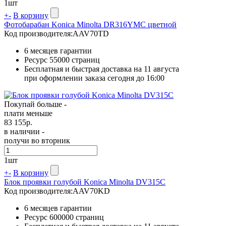
1
шт
+
-
В корзину
Фотобарабан Konica Minolta DR316YMC цветной
Код производителя:
AAV70TD
6 месяцев гарантии
Ресурс
55000 страниц
Бесплатная и быстрая доставка на 11 августа
при оформлении заказа сегодня до 16:00
Покупай больше -
плати меньше
83 155
р.
в наличии -
получи во вторник
1
шт
+
-
В корзину
Блок проявки голубой Konica Minolta DV315C
Код производителя:
AAV70KD
6 месяцев гарантии
Ресурс
600000 страниц