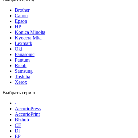
Brother
Canon
Epson
HP
Konica Minolta
Kyocera Mita
Lexmark
Oki
Panasonic
Pantum
Ricoh
Samsung
Toshiba
Xerox
Выбрать серию
-
AccurioPress
AccurioPrint
Bizhub
CF
Di
EP