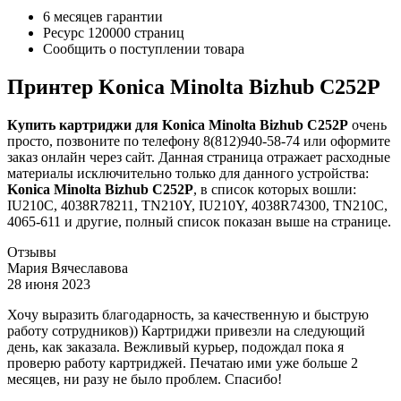
6 месяцев гарантии
Ресурс
120000 страниц
Сообщить о поступлении товара
Принтер Konica Minolta Bizhub C252P
Купить картриджи для Konica Minolta Bizhub C252P
очень
просто, позвоните по телефону 8(812)940-58-74 или оформите
заказ онлайн через сайт. Данная страница отражает расходные
материалы исключительно только для данного устройства:
Konica Minolta Bizhub C252P
, в список которых вошли:
IU210C, 4038R78211, TN210Y, IU210Y, 4038R74300, TN210C,
4065-611 и другие, полный список показан выше на странице.
Отзывы
Мария Вячеславова
28 июня 2023
Хочу выразить благодарность, за качественную и быструю
работу сотрудников)) Картриджи привезли на следующий
день, как заказала. Вежливый курьер, подождал пока я
проверю работу картриджей. Печатаю ими уже больше 2
месяцев, ни разу не было проблем. Спасибо!