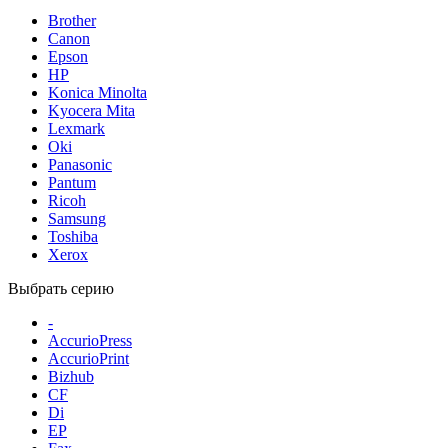
Brother
Canon
Epson
HP
Konica Minolta
Kyocera Mita
Lexmark
Oki
Panasonic
Pantum
Ricoh
Samsung
Toshiba
Xerox
Выбрать серию
-
AccurioPress
AccurioPrint
Bizhub
CF
Di
EP