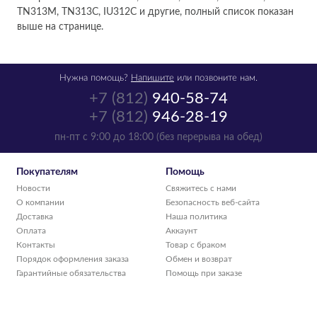
TN313M, TN313C, IU312C и другие, полный список показан
выше на странице.
Нужна помощь?
Напишите
или позвоните нам.
+7 (812)
940-58-74
+7 (812)
946-28-19
пн-пт с 9:00 до 18:00 (без перерыва на обед)
Покупателям
Помощь
Новости
Свяжитесь с нами
О компании
Безопасность веб-сайта
Доставка
Наша политика
Оплата
Аккаунт
Контакты
Товар с браком
Порядок оформления заказа
Обмен и возврат
Гарантийные обязательства
Помощь при заказе