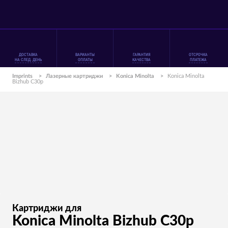
ДОСТАВКА
ВАРИАНТЫ
ГАРАНТИЯ
ОТСРОЧКА
НА СЛЕД. ДЕНЬ
ОПЛАТЫ
КАЧЕСТВА
ПЛАТЕЖА
Imprints
>
Лазерные картриджи
>
Konica Minolta
>
Konica Minolta
Bizhub C30p
Картриджи для
Konica Minolta Bizhub C30p