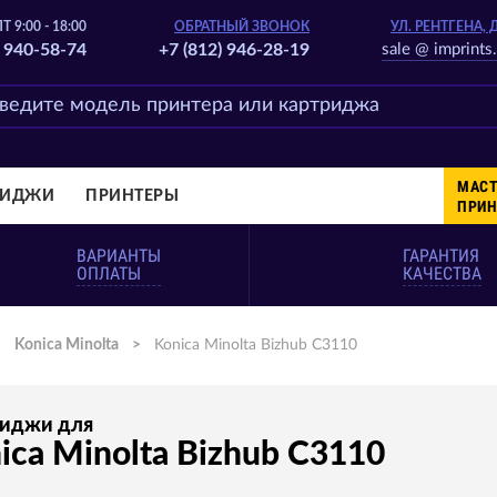
Т 9:00 - 18:00
ОБРАТНЫЙ ЗВОНОК
УЛ. РЕНТГЕНА, 
) 940-58-74
+7 (812) 946-28-19
sale @ imprints.
МАСТ
РИДЖИ
ПРИНТЕРЫ
ПРИН
ВАРИАНТЫ
ГАРАНТИЯ
ОПЛАТЫ
КАЧЕСТВА
>
Konica Minolta
>
Konica Minolta Bizhub C3110
риджи для
ica Minolta Bizhub C3110