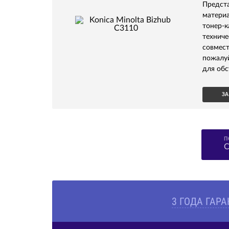
Предс
матери
тонер-
технич
совмест
пожалу
для обс
ЗА
П
С
3 ГОДА ГАР