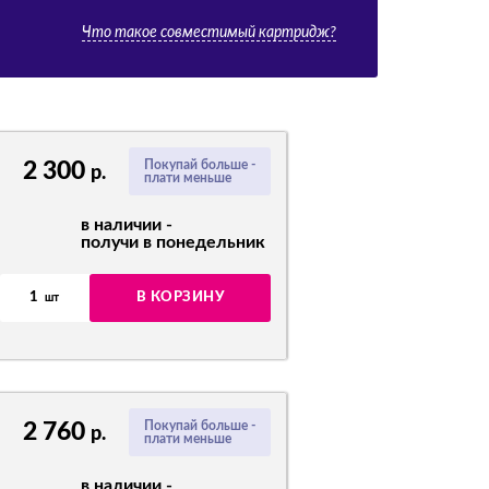
Что такое совместимый картридж?
2 300
Покупай больше -
р.
плати меньше
в наличии -
получи в понедельник
1
В КОРЗИНУ
шт
2 760
Покупай больше -
р.
плати меньше
в наличии -