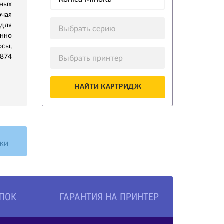
ных
ючая
 для
Выбрать серию
нно
осы,
5874
Выбрать принтер
НАЙТИ КАРТРИДЖ
жи
УПОК
ГАРАНТИЯ НА ПРИНТЕР