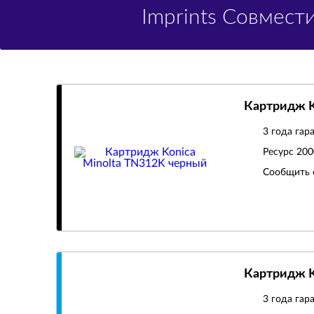
Imprints Совмес
Картридж K
3 года гар
Ресурс
200
Сообщить 
Картридж K
3 года гар