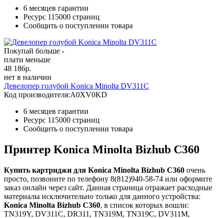
6 месяцев гарантии
Ресурс
115000 страниц
Сообщить о поступлении товара
Покупай больше -
плати меньше
48 186
р.
нет в наличии
Девелопер голубой Konica Minolta DV311C
Код производителя:
A0XV0KD
6 месяцев гарантии
Ресурс
115000 страниц
Сообщить о поступлении товара
Принтер Konica Minolta Bizhub C360
Купить картриджи для Konica Minolta Bizhub C360
очень
просто, позвоните по телефону 8(812)940-58-74 или оформите
заказ онлайн через сайт. Данная страница отражает расходные
материалы исключительно только для данного устройства:
Konica Minolta Bizhub C360
, в список которых вошли:
TN319Y, DV311C, DR311, TN319M, TN319C, DV311M,