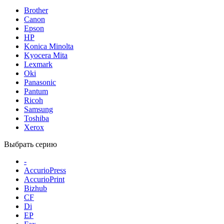
Brother
Canon
Epson
HP
Konica Minolta
Kyocera Mita
Lexmark
Oki
Panasonic
Pantum
Ricoh
Samsung
Toshiba
Xerox
Выбрать серию
-
AccurioPress
AccurioPrint
Bizhub
CF
Di
EP