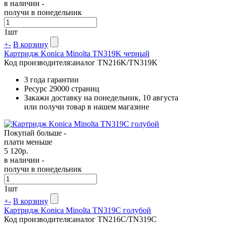
в наличии -
получи в понедельник
1
шт
+
-
В корзину
Картридж Konica Minolta TN319K черный
Код производителя:
аналог TN216K/TN319K
3 года гарантии
Ресурс
29000 страниц
Закажи доставку на понедельник, 10 августа
или получи товар в нашем магазине
Покупай больше -
плати меньше
5 120
р.
в наличии -
получи в понедельник
1
шт
+
-
В корзину
Картридж Konica Minolta TN319C голубой
Код производителя:
аналог TN216C/TN319C