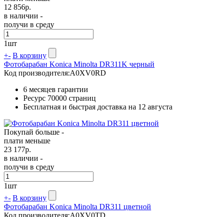
12 856
р.
в наличии -
получи в среду
1
шт
+
-
В корзину
Фотобарабан Konica Minolta DR311K черный
Код производителя:
A0XV0RD
6 месяцев гарантии
Ресурс
70000 страниц
Бесплатная и быстрая доставка на 12 августа
Покупай больше -
плати меньше
23 177
р.
в наличии -
получи в среду
1
шт
+
-
В корзину
Фотобарабан Konica Minolta DR311 цветной
Код производителя:
A0XV0TD