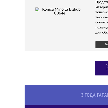
Предс
матери
тонер-
технич
совмест
пожалу
для обс
ЗА
П
С
3 ГОДА ГАР