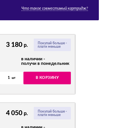
Что такое совместимый картридж?
3 180
Покупай больше -
р.
плати меньше
в наличии -
получи в понедельник
1
В КОРЗИНУ
шт
4 050
Покупай больше -
р.
плати меньше
в наличии -