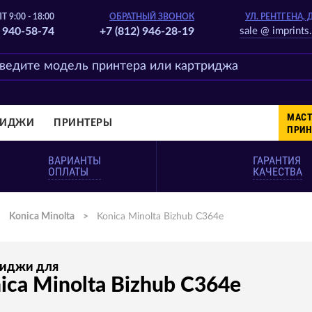
Т 9:00 - 18:00
ОБРАТНЫЙ ЗВОНОК
УЛ. РЕНТГЕНА, 
) 940-58-74
+7 (812) 946-28-19
sale @ imprints.
МАСТ
РИДЖИ
ПРИНТЕРЫ
ПРИН
ВАРИАНТЫ
ГАРАНТИЯ
ОПЛАТЫ
КАЧЕСТВА
>
Konica Minolta
>
Konica Minolta Bizhub C364e
риджи для
ica Minolta Bizhub C364e