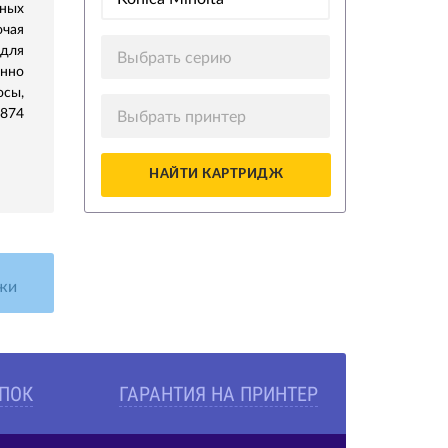
ных
ючая
 для
Выбрать серию
нно
осы,
5874
Выбрать принтер
НАЙТИ КАРТРИДЖ
жи
УПОК
ГАРАНТИЯ НА ПРИНТЕР