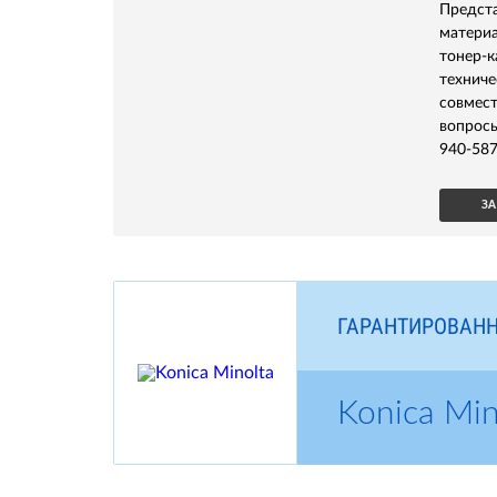
Предс
материа
тонер-
технич
совмес
вопрос
940-587
ЗА
ГАРАНТИРОВАНН
Konica Mi