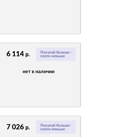
6 114
Покупай больше -
р.
плати меньше
нет в наличии
7 026
Покупай больше -
р.
плати меньше