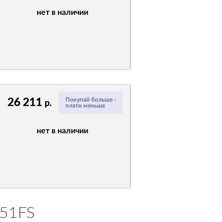
нет в наличии
26 211
Покупай больше -
р.
плати меньше
нет в наличии
851FS