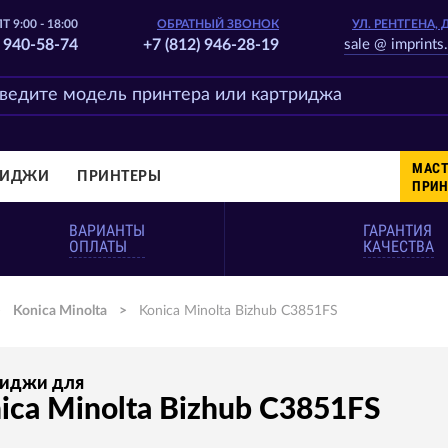
Т 9:00 - 18:00
ОБРАТНЫЙ ЗВОНОК
УЛ. РЕНТГЕНА, 
) 940-58-74
+7 (812) 946-28-19
sale @ imprints.
МАСТ
РИДЖИ
ПРИНТЕРЫ
ПРИН
ВАРИАНТЫ
ГАРАНТИЯ
ОПЛАТЫ
КАЧЕСТВА
>
Konica Minolta
>
Konica Minolta Bizhub C3851FS
риджи для
ica Minolta Bizhub C3851FS