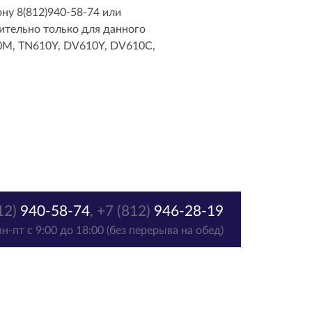
ну 8(812)940-58-74 или
ительно только для данного
0M, TN610Y, DV610Y, DV610C,
12)
940-58-74
,
+7 (812)
946-28-19
пн-пт с 9:00 до 18:00 (без перерыва на обед)