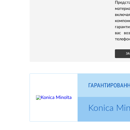
Предс
матери
включа
компон
гаранти
вас во
телефон
ЗА
ГАРАНТИРОВАНН
Konica Mi