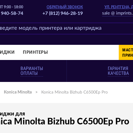
Т 9:00 - 18:00
ОБРАТНЫЙ ЗВОНОК
УЛ. РЕНТГЕНА, 
) 940-58-74
+7 (812) 946-28-19
sale @ imprints.
МАСТ
РИДЖИ
ПРИНТЕРЫ
ПРИН
ВАРИАНТЫ
ГАРАНТИЯ
ОПЛАТЫ
КАЧЕСТВА
>
Konica Minolta
>
Konica Minolta Bizhub C6500Ep Pro
риджи для
ica Minolta Bizhub C6500Ep Pro