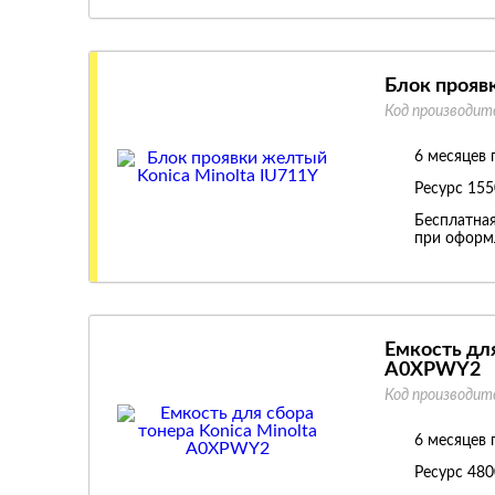
Блок прояв
Код производит
6 месяцев 
Ресурс
155
Бесплатная
при оформл
Емкость для
A0XPWY2
Код производит
6 месяцев 
Ресурс
480