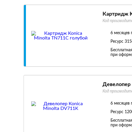
Картридж K
Код производит
6 месяцев 
Ресурс
315
Бесплатная
при оформл
Девелопер 
Код производит
6 месяцев 
Ресурс
120
Бесплатная
при оформл