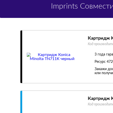
Imprints Совмес
Картридж K
Код производит
3 года гар
Ресурс
472
Закажи дос
или получи
Картридж K
Код производит