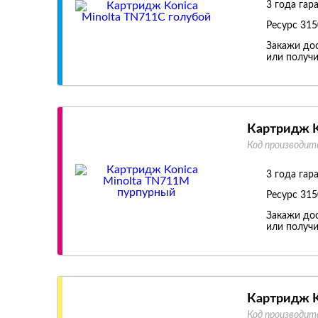
3 года гар
Ресурс
315
Закажи дос
или получи
Картридж K
Код производит
3 года гар
Ресурс
315
Закажи дос
или получи
Картридж K
Код производит