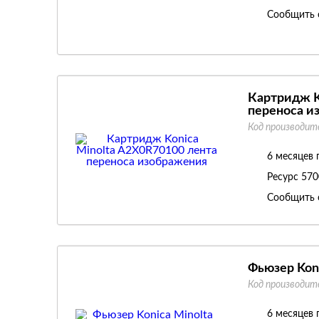
Сообщить 
Картридж K
переноса и
Код производит
6 месяцев 
Ресурс
570
Сообщить 
Фьюзер Kon
Код производит
6 месяцев 