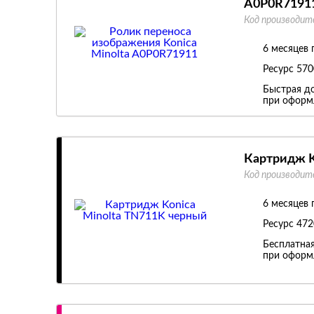
A0P0R7191
Код производит
6 месяцев 
Ресурс
570
Быстрая до
при оформл
Картридж K
Код производит
6 месяцев 
Ресурс
472
Бесплатная
при оформл