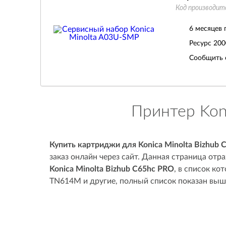
Код производит
6 месяцев 
Ресурс
200
Сообщить 
Принтер Kon
Купить картриджи для Konica Minolta Bizhub 
заказ онлайн через сайт. Данная страница от
Konica Minolta Bizhub C65hc PRO
, в список к
TN614M и другие, полный список показан выше