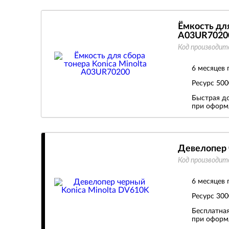
Ёмкость для
A03UR7020
Код производит
6 месяцев 
Ресурс
500
Быстрая до
при оформл
Девелопер 
Код производит
6 месяцев 
Ресурс
300
Бесплатная
при оформл