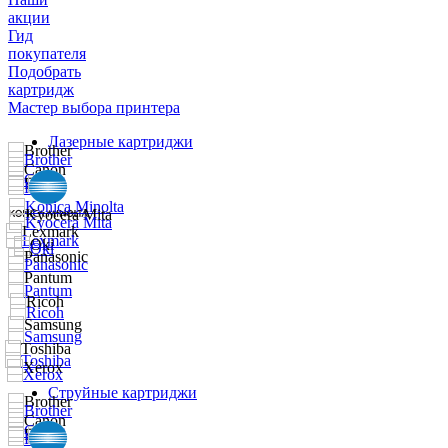
акции
Гид
покупателя
Подобрать
картридж
Мастер выбора принтера
Лазерные картриджи
Струйные картриджи