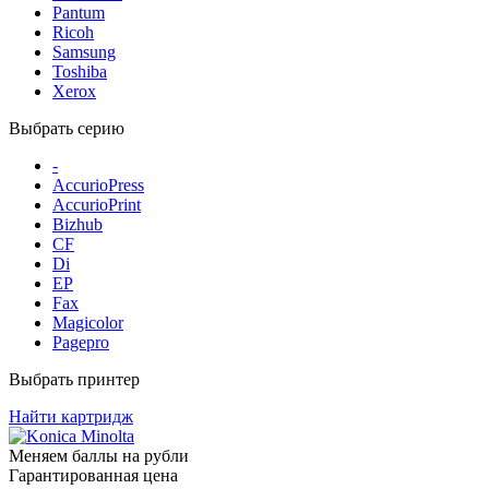
Pantum
Ricoh
Samsung
Toshiba
Xerox
Выбрать серию
-
AccurioPress
AccurioPrint
Bizhub
CF
Di
EP
Fax
Magicolor
Pagepro
Выбрать принтер
Найти картридж
Меняем баллы на рубли
Гарантированная цена